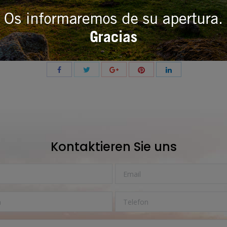
¡LLAMA AHORA!
Compartir este post
Share
Share
Share
Share
Share
with
with
with
with
with
Twitter
Pinterest
Facebook
Google+
LinkedIn
Kontaktieren Sie uns