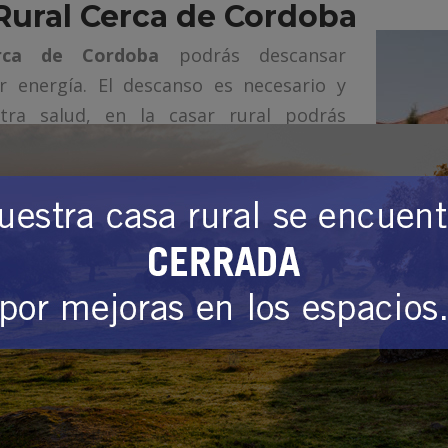
 Rural Cerca de Cordoba
rca de Cordoba
podrás descansar
 energía. El descanso es necesario y
tra salud, en la casar rural podrás
 tranquila y sosegada.
eserva no dudes en ponerte en contacto
hacer a través del correo electrónico,
arilla.es, llamando al 650 302 053 o
o que aparece en la web.
sa rural cerca de Cordoba
, dónde poder descansar y
dudes y ven a La Jarilla. Sus dependencias, sus ext
das para el descanso. Después de un día agotado
la comarca, te puedes relajar en la piscina durante
illón al lado de la chimenea.