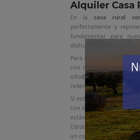
Alquiler Casa
En la
casa rural ce
perfectamente y reponer
fundamentar para nues
disfrutar de una estancia
Para más información y r
con nosotros. Lo puede 
info@casaruralfincalaj
rellenando el cuestionari
Si estás buscando una
ca
con la naturaleza, no lo 
están diseñadas y pensa
Córdoba o los pueblos de 
un confortable y mullido s