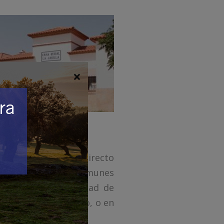
×
 estar en contacto directo
eriores, sus zonas comunes
r visitando la ciudad de
 los meses de verano, o en